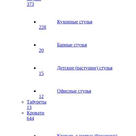
373
Кухонные стулья
228
Барные стулья
20
Детские (растущие) стулья
15
Офисные стулья
12
Табуреты
13
Кровати
644
Кровать + матрас (боксинги)