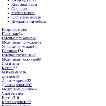
Распродажа
699
Квартира и дом
Сад и дача
Мягкая мебель
Корпусная мебель
Декоративная мебель
Квартира и дом
Прихожие
84
Готовые прихожие
28
Модульные прихожие
59
Угловые прихожие
10
Гостиные
164
Готовые гостиные
74
Модульные гостиные
98
Сад и дача
Качели
63
Мягкая мебель
Диваны
407
Диван + кресло
22
Диван-кровать
297
Модульные диваны
52
Смотреть все
Кресла
210
Кресла-кровати
55