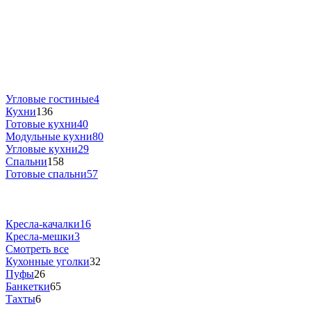
Угловые гостиные
4
Кухни
136
Готовые кухни
40
Модульные кухни
80
Угловые кухни
29
Спальни
158
Готовые спальни
57
Кресла-качалки
16
Кресла-мешки
3
Смотреть все
Кухонные уголки
32
Пуфы
26
Банкетки
65
Тахты
6