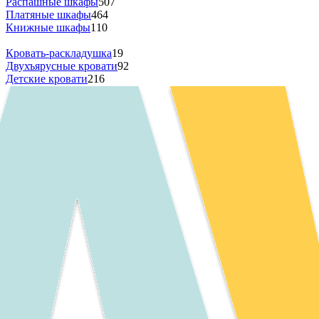
Распашные шкафы
507
Платяные шкафы
464
Книжные шкафы
110
Кровать-раскладушка
19
Двухъярусные кровати
92
Детские кровати
216