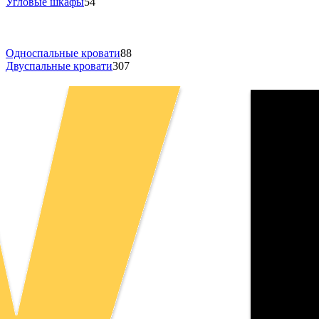
Угловые шкафы
54
Односпальные кровати
88
Двуспальные кровати
307