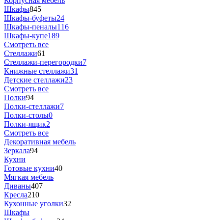
Корпусная мебель
Шкафы
845
Шкафы-буфеты
24
Шкафы-пеналы
116
Шкафы-купе
189
Смотреть все
Стеллажи
61
Стеллажи-перегородки
7
Книжные стеллажи
31
Детские стеллажи
23
Смотреть все
Полки
94
Полки-стеллажи
7
Полки-столы
0
Полки-ящик
2
Смотреть все
Декоративная мебель
Зеркала
94
Кухни
Готовые кухни
40
Мягкая мебель
Диваны
407
Кресла
210
Кухонные уголки
32
Шкафы