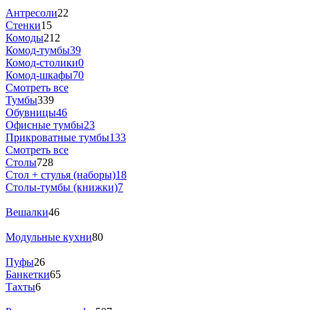
Антресоли
22
Стенки
15
Комоды
212
Комод-тумбы
39
Комод-столики
0
Комод-шкафы
70
Смотреть все
Тумбы
339
Обувницы
46
Офисные тумбы
23
Прикроватные тумбы
133
Смотреть все
Столы
728
Стол + стулья (наборы)
18
Столы-тумбы (книжки)
7
Вешалки
46
Модульные кухни
80
Пуфы
26
Банкетки
65
Тахты
6