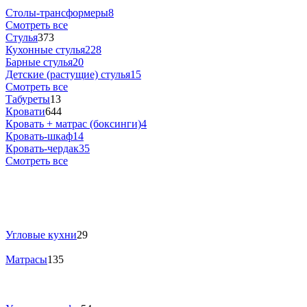
Столы-трансформеры
8
Смотреть все
Стулья
373
Кухонные стулья
228
Барные стулья
20
Детские (растущие) стулья
15
Смотреть все
Табуреты
13
Кровати
644
Кровать + матрас (боксинги)
4
Кровать-шкаф
14
Кровать-чердак
35
Смотреть все
Угловые кухни
29
Матрасы
135