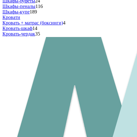
Шкафы-буфеты
24
Шкафы-пеналы
116
Шкафы-купе
189
Кровати
Кровать + матрас (боксинги)
4
Кровать-шкаф
14
Кровать-чердак
35