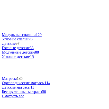
Модульные спальни
129
Угловые спальни
8
Детские
97
Готовые детские
33
Модульные детские
88
Угловые детские
15
Матрасы
135
Ортопедические матрасы
114
Детские матрасы
13
Беспружинные матрасы
50
Смотреть все