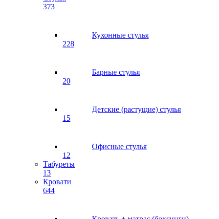
373
Кухонные стулья
228
Барные стулья
20
Детские (растущие) стулья
15
Офисные стулья
12
Табуреты
13
Кровати
644
Кровать + матрас (боксинги)