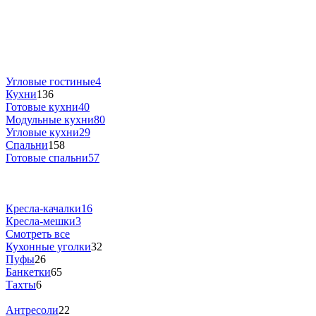
Угловые гостиные
4
Кухни
136
Готовые кухни
40
Модульные кухни
80
Угловые кухни
29
Спальни
158
Готовые спальни
57
Кресла-качалки
16
Кресла-мешки
3
Смотреть все
Кухонные уголки
32
Пуфы
26
Банкетки
65
Тахты
6
Антресоли
22