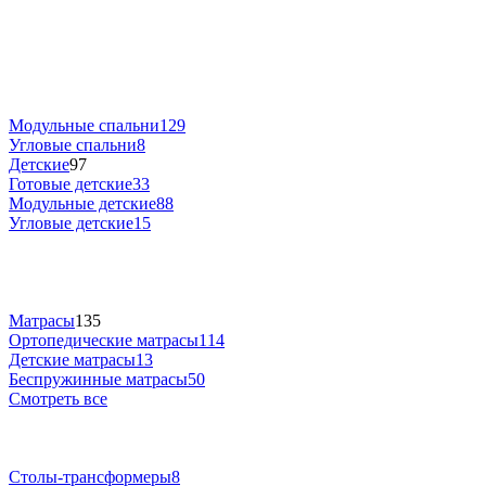
Модульные спальни
129
Угловые спальни
8
Детские
97
Готовые детские
33
Модульные детские
88
Угловые детские
15
Матрасы
135
Ортопедические матрасы
114
Детские матрасы
13
Беспружинные матрасы
50
Смотреть все
Столы-трансформеры
8