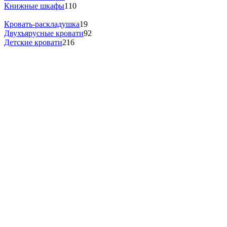
Книжные шкафы
110
Кровать-раскладушка
19
Двухъярусные кровати
92
Детские кровати
216