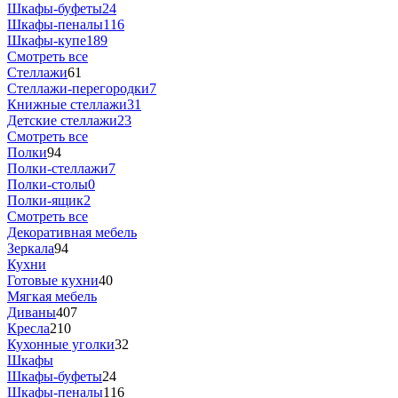
Шкафы-буфеты
24
Шкафы-пеналы
116
Шкафы-купе
189
Смотреть все
Стеллажи
61
Стеллажи-перегородки
7
Книжные стеллажи
31
Детские стеллажи
23
Смотреть все
Полки
94
Полки-стеллажи
7
Полки-столы
0
Полки-ящик
2
Смотреть все
Декоративная мебель
Зеркала
94
Кухни
Готовые кухни
40
Мягкая мебель
Диваны
407
Кресла
210
Кухонные уголки
32
Шкафы
Шкафы-буфеты
24
Шкафы-пеналы
116