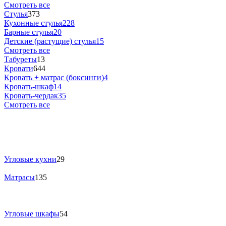
Смотреть все
Стулья
373
Кухонные стулья
228
Барные стулья
20
Детские (растущие) стулья
15
Смотреть все
Табуреты
13
Кровати
644
Кровать + матрас (боксинги)
4
Кровать-шкаф
14
Кровать-чердак
35
Смотреть все
Угловые кухни
29
Матрасы
135
Угловые шкафы
54