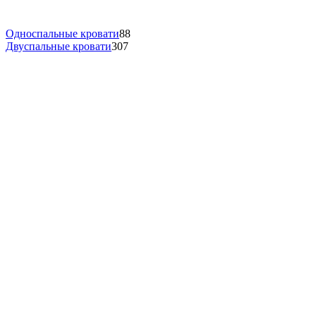
Односпальные кровати
88
Двуспальные кровати
307