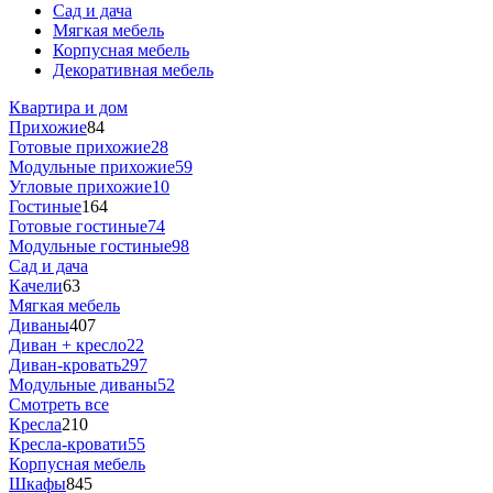
Сад и дача
Мягкая мебель
Корпусная мебель
Декоративная мебель
Квартира и дом
Прихожие
84
Готовые прихожие
28
Модульные прихожие
59
Угловые прихожие
10
Гостиные
164
Готовые гостиные
74
Модульные гостиные
98
Сад и дача
Качели
63
Мягкая мебель
Диваны
407
Диван + кресло
22
Диван-кровать
297
Модульные диваны
52
Смотреть все
Кресла
210
Кресла-кровати
55
Корпусная мебель
Шкафы
845