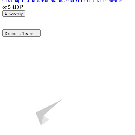
Стул барный на металлокаркасе MARCO HOKER chrome
от 5 418
₽
В корзину
Купить в 1 клик