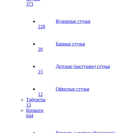
373
Кухонные стулья
228
Барные стулья
20
Детские (растущие) стулья
15
Офисные стулья
12
Табуреты
13
Кровати
644
Кровать + матрас (боксинги)