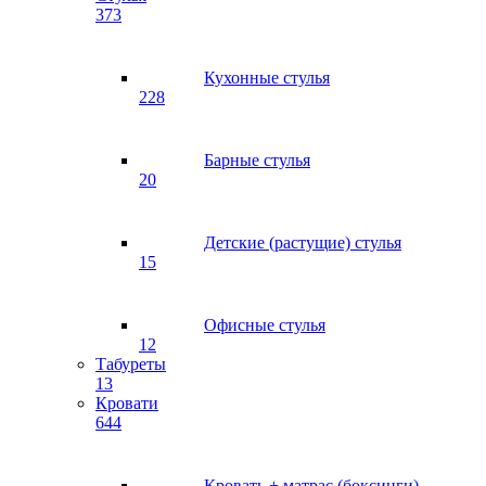
373
Кухонные стулья
228
Барные стулья
20
Детские (растущие) стулья
15
Офисные стулья
12
Табуреты
13
Кровати
644
Кровать + матрас (боксинги)