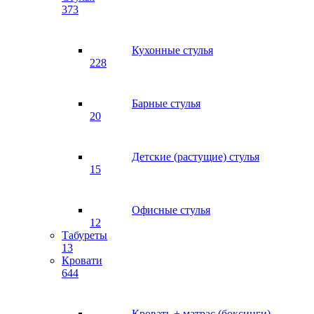
373
Кухонные стулья
228
Барные стулья
20
Детские (растущие) стулья
15
Офисные стулья
12
Табуреты
13
Кровати
644
Кровать + матрас (боксинги)