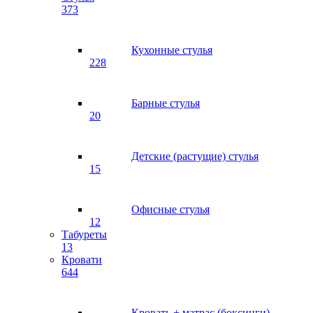
373
Кухонные стулья
228
Барные стулья
20
Детские (растущие) стулья
15
Офисные стулья
12
Табуреты
13
Кровати
644
Кровать + матрас (боксинги)