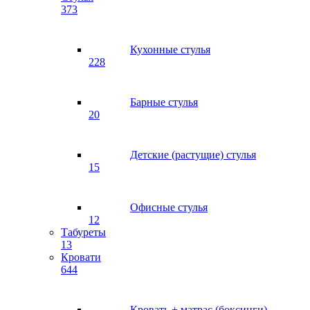
373
Кухонные стулья
228
Барные стулья
20
Детские (растущие) стулья
15
Офисные стулья
12
Табуреты
13
Кровати
644
Кровать + матрас (боксинги)