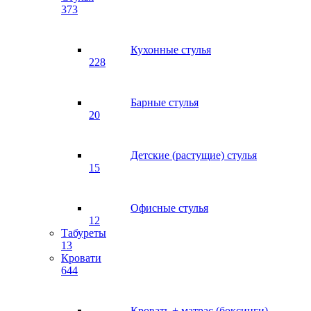
373
Кухонные стулья
228
Барные стулья
20
Детские (растущие) стулья
15
Офисные стулья
12
Табуреты
13
Кровати
644
Кровать + матрас (боксинги)