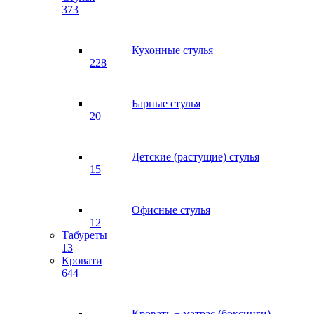
373
Кухонные стулья
228
Барные стулья
20
Детские (растущие) стулья
15
Офисные стулья
12
Табуреты
13
Кровати
644
Кровать + матрас (боксинги)