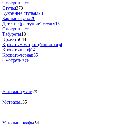
Смотреть все
Стулья
373
Кухонные стулья
228
Барные стулья
20
Детские (растущие) стулья
15
Смотреть все
Табуреты
13
Кровати
644
Кровать + матрас (боксинги)
4
Кровать-шкаф
14
Кровать-чердак
35
Смотреть все
Угловые кухни
29
Матрасы
135
Угловые шкафы
54