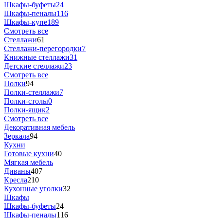
Шкафы-буфеты
24
Шкафы-пеналы
116
Шкафы-купе
189
Смотреть все
Стеллажи
61
Стеллажи-перегородки
7
Книжные стеллажи
31
Детские стеллажи
23
Смотреть все
Полки
94
Полки-стеллажи
7
Полки-столы
0
Полки-ящик
2
Смотреть все
Декоративная мебель
Зеркала
94
Кухни
Готовые кухни
40
Мягкая мебель
Диваны
407
Кресла
210
Кухонные уголки
32
Шкафы
Шкафы-буфеты
24
Шкафы-пеналы
116