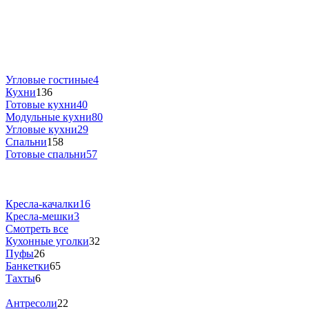
Угловые гостиные
4
Кухни
136
Готовые кухни
40
Модульные кухни
80
Угловые кухни
29
Спальни
158
Готовые спальни
57
Кресла-качалки
16
Кресла-мешки
3
Смотреть все
Кухонные уголки
32
Пуфы
26
Банкетки
65
Тахты
6
Антресоли
22