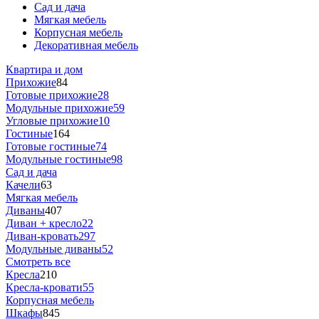
Сад и дача
Мягкая мебель
Корпусная мебель
Декоративная мебель
Квартира и дом
Прихожие
84
Готовые прихожие
28
Модульные прихожие
59
Угловые прихожие
10
Гостиные
164
Готовые гостиные
74
Модульные гостиные
98
Сад и дача
Качели
63
Мягкая мебель
Диваны
407
Диван + кресло
22
Диван-кровать
297
Модульные диваны
52
Смотреть все
Кресла
210
Кресла-кровати
55
Корпусная мебель
Шкафы
845