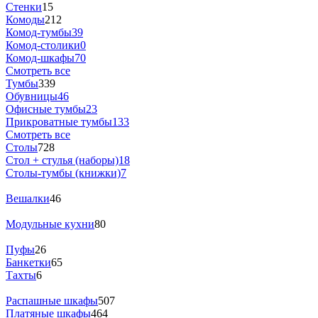
Стенки
15
Комоды
212
Комод-тумбы
39
Комод-столики
0
Комод-шкафы
70
Смотреть все
Тумбы
339
Обувницы
46
Офисные тумбы
23
Прикроватные тумбы
133
Смотреть все
Столы
728
Стол + стулья (наборы)
18
Столы-тумбы (книжки)
7
Вешалки
46
Модульные кухни
80
Пуфы
26
Банкетки
65
Тахты
6
Распашные шкафы
507
Платяные шкафы
464