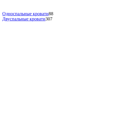
Односпальные кровати
88
Двуспальные кровати
307