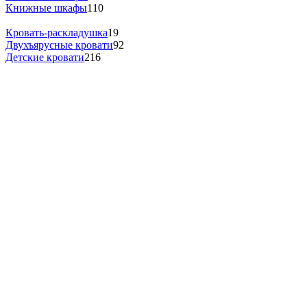
Книжные шкафы
110
Кровать-раскладушка
19
Двухъярусные кровати
92
Детские кровати
216