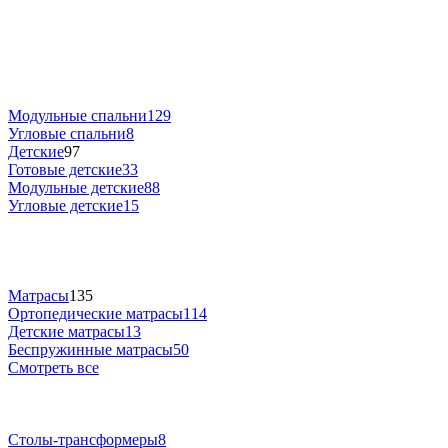
Модульные спальни
129
Угловые спальни
8
Детские
97
Готовые детские
33
Модульные детские
88
Угловые детские
15
Матрасы
135
Ортопедические матрасы
114
Детские матрасы
13
Беспружинные матрасы
50
Смотреть все
Столы-трансформеры
8