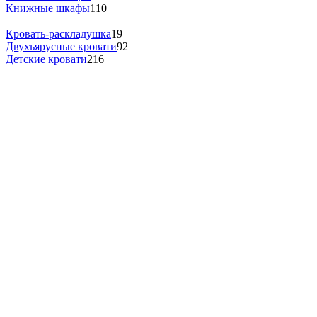
Книжные шкафы
110
Кровать-раскладушка
19
Двухъярусные кровати
92
Детские кровати
216