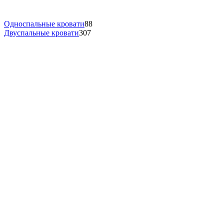
Односпальные кровати
88
Двуспальные кровати
307