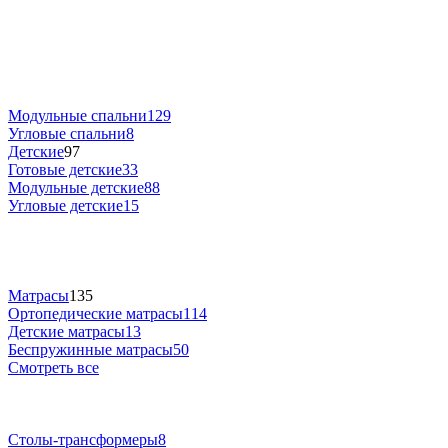
Модульные спальни
129
Угловые спальни
8
Детские
97
Готовые детские
33
Модульные детские
88
Угловые детские
15
Матрасы
135
Ортопедические матрасы
114
Детские матрасы
13
Беспружинные матрасы
50
Смотреть все
Столы-трансформеры
8