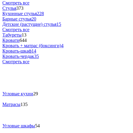
Смотреть все
Стулья
373
Кухонные стулья
228
Барные стулья
20
Детские (растущие) стулья
15
Смотреть все
Табуреты
13
Кровати
644
Кровать + матрас (боксинги)
4
Кровать-шкаф
14
Кровать-чердак
35
Смотреть все
Угловые кухни
29
Матрасы
135
Угловые шкафы
54