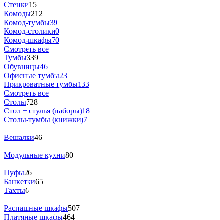
Стенки
15
Комоды
212
Комод-тумбы
39
Комод-столики
0
Комод-шкафы
70
Смотреть все
Тумбы
339
Обувницы
46
Офисные тумбы
23
Прикроватные тумбы
133
Смотреть все
Столы
728
Стол + стулья (наборы)
18
Столы-тумбы (книжки)
7
Вешалки
46
Модульные кухни
80
Пуфы
26
Банкетки
65
Тахты
6
Распашные шкафы
507
Платяные шкафы
464