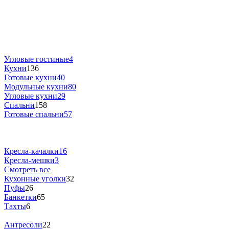
Угловые гостиные
4
Кухни
136
Готовые кухни
40
Модульные кухни
80
Угловые кухни
29
Спальни
158
Готовые спальни
57
Кресла-качалки
16
Кресла-мешки
3
Смотреть все
Кухонные уголки
32
Пуфы
26
Банкетки
65
Тахты
6
Антресоли
22