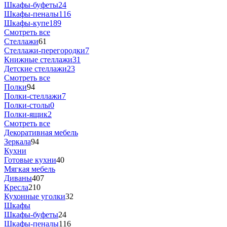
Шкафы-буфеты
24
Шкафы-пеналы
116
Шкафы-купе
189
Смотреть все
Стеллажи
61
Стеллажи-перегородки
7
Книжные стеллажи
31
Детские стеллажи
23
Смотреть все
Полки
94
Полки-стеллажи
7
Полки-столы
0
Полки-ящик
2
Смотреть все
Декоративная мебель
Зеркала
94
Кухни
Готовые кухни
40
Мягкая мебель
Диваны
407
Кресла
210
Кухонные уголки
32
Шкафы
Шкафы-буфеты
24
Шкафы-пеналы
116