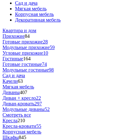
Сад и дача
Мягкая мебель
Корпусная мебель
Декоративная мебель
Квартира и дом
Прихожие
84
Готовые прихожие
28
Модульные прихожие
59
Угловые прихожие
10
Гостиные
164
Готовые гостиные
74
Модульные гостиные
98
Сад и дача
Качели
63
Мягкая мебель
Диваны
407
Диван + кресло
22
Диван-кровать
297
Модульные диваны
52
Смотреть все
Кресла
210
Кресла-кровати
55
Корпусная мебель
Шкафы
845