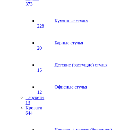
373
Кухонные стулья
228
Барные стулья
20
Детские (растущие) стулья
15
Офисные стулья
12
Табуреты
13
Кровати
644
Кровать + матрас (боксинги)