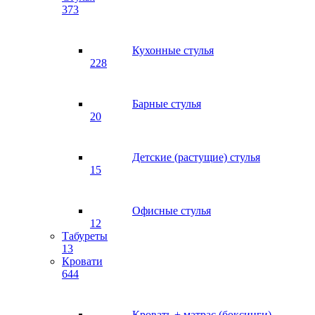
373
Кухонные стулья
228
Барные стулья
20
Детские (растущие) стулья
15
Офисные стулья
12
Табуреты
13
Кровати
644
Кровать + матрас (боксинги)