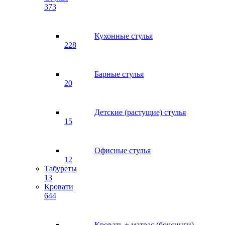
373
Кухонные стулья
228
Барные стулья
20
Детские (растущие) стулья
15
Офисные стулья
12
Табуреты
13
Кровати
644
Кровать + матрас (боксинги)