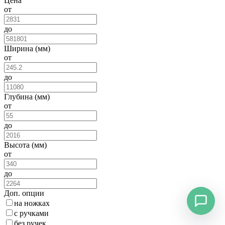
Цена
от
до
Ширина (мм)
от
до
Глубина (мм)
от
до
Высота (мм)
от
до
Доп. опции
на ножках
с ручками
без ручек