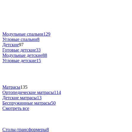
Модульные спальни
129
Угловые спальни
8
Детские
97
Готовые детские
33
Модульные детские
88
Угловые детские
15
Матрасы
135
Ортопедические матрасы
114
Детские матрасы
13
Беспружинные матрасы
50
Смотреть все
Столы-трансформеры
8