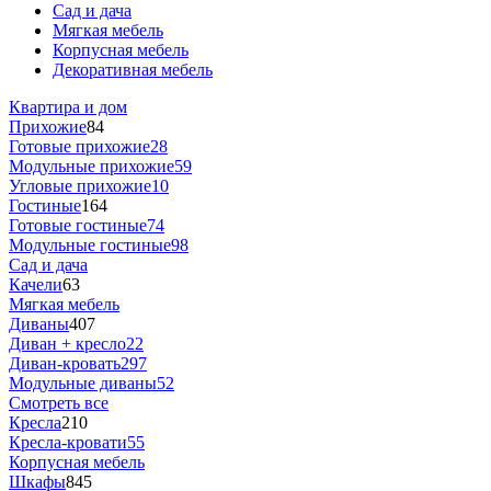
Сад и дача
Мягкая мебель
Корпусная мебель
Декоративная мебель
Квартира и дом
Прихожие
84
Готовые прихожие
28
Модульные прихожие
59
Угловые прихожие
10
Гостиные
164
Готовые гостиные
74
Модульные гостиные
98
Сад и дача
Качели
63
Мягкая мебель
Диваны
407
Диван + кресло
22
Диван-кровать
297
Модульные диваны
52
Смотреть все
Кресла
210
Кресла-кровати
55
Корпусная мебель
Шкафы
845