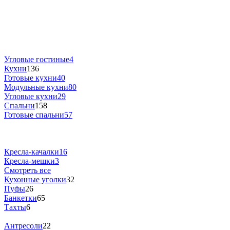
Угловые гостиные
4
Кухни
136
Готовые кухни
40
Модульные кухни
80
Угловые кухни
29
Спальни
158
Готовые спальни
57
Кресла-качалки
16
Кресла-мешки
3
Смотреть все
Кухонные уголки
32
Пуфы
26
Банкетки
65
Тахты
6
Антресоли
22