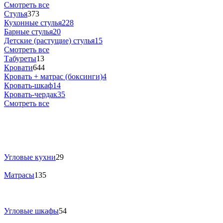
Смотреть все
Стулья
373
Кухонные стулья
228
Барные стулья
20
Детские (растущие) стулья
15
Смотреть все
Табуреты
13
Кровати
644
Кровать + матрас (боксинги)
4
Кровать-шкаф
14
Кровать-чердак
35
Смотреть все
Угловые кухни
29
Матрасы
135
Угловые шкафы
54