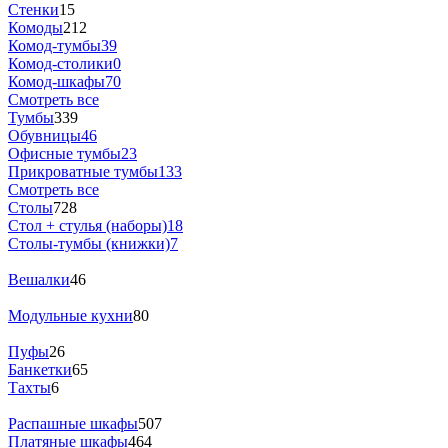
Стенки
15
Комоды
212
Комод-тумбы
39
Комод-столики
0
Комод-шкафы
70
Смотреть все
Тумбы
339
Обувницы
46
Офисные тумбы
23
Прикроватные тумбы
133
Смотреть все
Столы
728
Стол + стулья (наборы)
18
Столы-тумбы (книжки)
7
Вешалки
46
Модульные кухни
80
Пуфы
26
Банкетки
65
Тахты
6
Распашные шкафы
507
Платяные шкафы
464