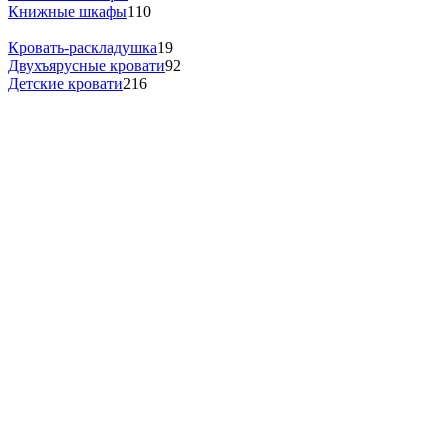
Книжные шкафы
110
Кровать-раскладушка
19
Двухъярусные кровати
92
Детские кровати
216