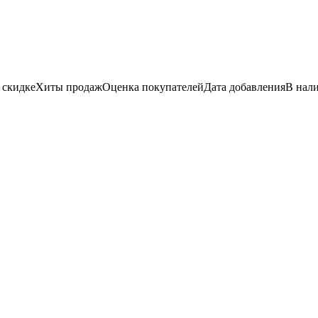
 скидке
Хиты продаж
Оценка
покупателей
Дата добавления
В нал