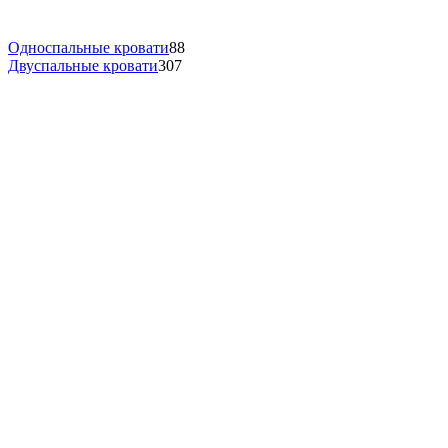
Односпальные кровати
88
Двуспальные кровати
307