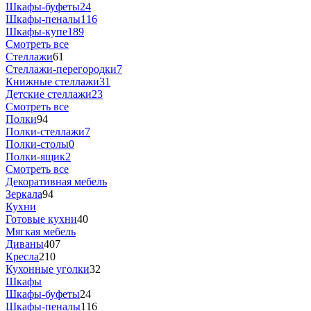
Шкафы-буфеты
24
Шкафы-пеналы
116
Шкафы-купе
189
Смотреть все
Стеллажи
61
Стеллажи-перегородки
7
Книжные стеллажи
31
Детские стеллажи
23
Смотреть все
Полки
94
Полки-стеллажи
7
Полки-столы
0
Полки-ящик
2
Смотреть все
Декоративная мебель
Зеркала
94
Кухни
Готовые кухни
40
Мягкая мебель
Диваны
407
Кресла
210
Кухонные уголки
32
Шкафы
Шкафы-буфеты
24
Шкафы-пеналы
116