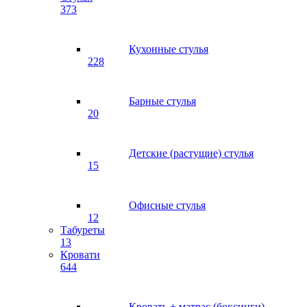
373
Кухонные стулья
228
Барные стулья
20
Детские (растущие) стулья
15
Офисные стулья
12
Табуреты
13
Кровати
644
Кровать + матрас (боксинги)