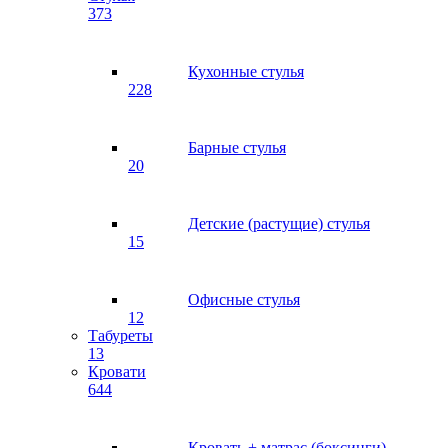
373
Кухонные стулья
228
Барные стулья
20
Детские (растущие) стулья
15
Офисные стулья
12
Табуреты
13
Кровати
644
Кровать + матрас (боксинги)