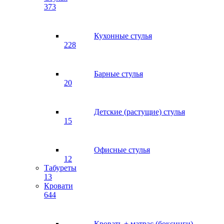
373
Кухонные стулья
228
Барные стулья
20
Детские (растущие) стулья
15
Офисные стулья
12
Табуреты
13
Кровати
644
Кровать + матрас (боксинги)