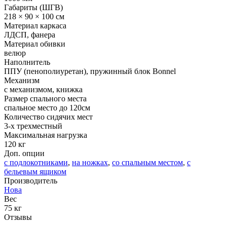
Габариты (ШГВ)
218 × 90 × 100 см
Материал каркаса
ЛДСП, фанера
Материал обивки
велюр
Наполнитель
ППУ (пенополиуретан), пружинный блок Bonnel
Механизм
с механизмом, книжка
Размер спального места
спальное место до 120см
Количество сидячих мест
3-x трехместный
Максимальная нагрузка
120 кг
Доп. опции
с подлокотниками
,
на ножках
,
со спальным местом
,
с
бельевым ящиком
Производитель
Нова
Вес
75 кг
Отзывы