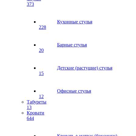
373
Кухонные стулья
228
Барные стулья
20
Детские (растущие) стулья
15
Офисные стулья
12
Табуреты
13
Кровати
644
Кровать + матрас (боксинги)