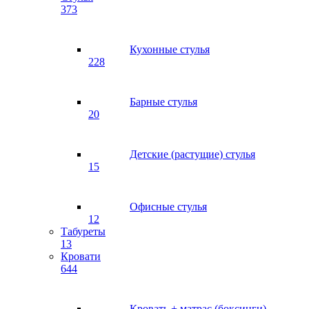
373
Кухонные стулья
228
Барные стулья
20
Детские (растущие) стулья
15
Офисные стулья
12
Табуреты
13
Кровати
644
Кровать + матрас (боксинги)