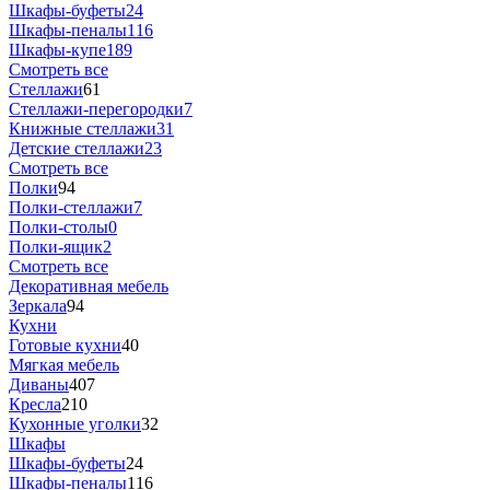
Шкафы-буфеты
24
Шкафы-пеналы
116
Шкафы-купе
189
Смотреть все
Стеллажи
61
Стеллажи-перегородки
7
Книжные стеллажи
31
Детские стеллажи
23
Смотреть все
Полки
94
Полки-стеллажи
7
Полки-столы
0
Полки-ящик
2
Смотреть все
Декоративная мебель
Зеркала
94
Кухни
Готовые кухни
40
Мягкая мебель
Диваны
407
Кресла
210
Кухонные уголки
32
Шкафы
Шкафы-буфеты
24
Шкафы-пеналы
116