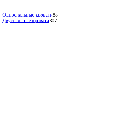
Односпальные кровати
88
Двуспальные кровати
307