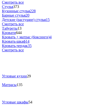
Смотреть все
Стулья
373
Кухонные стулья
228
Барные стулья
20
Детские (растущие) стулья
15
Смотреть все
Табуреты
13
Кровати
644
Кровать + матрас (боксинги)
4
Кровать-шкаф
14
Кровать-чердак
35
Смотреть все
Угловые кухни
29
Матрасы
135
Угловые шкафы
54