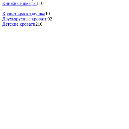
Книжные шкафы
110
Кровать-раскладушка
19
Двухъярусные кровати
92
Детские кровати
216