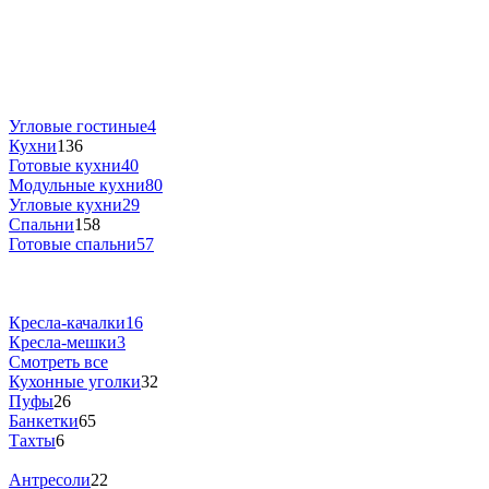
Угловые гостиные
4
Кухни
136
Готовые кухни
40
Модульные кухни
80
Угловые кухни
29
Спальни
158
Готовые спальни
57
Кресла-качалки
16
Кресла-мешки
3
Смотреть все
Кухонные уголки
32
Пуфы
26
Банкетки
65
Тахты
6
Антресоли
22