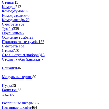
Стенки
15
Комоды
212
Комод-тумбы
39
Комод-столики
0
Комод-шкафы
70
Смотреть все
Тумбы
339
Обувницы
46
Офисные тумбы
23
Прикроватные тумбы
133
Смотреть все
Столы
728
Стол + стулья (наборы)
18
Столы-тумбы (книжки)
7
Вешалки
46
Модульные кухни
80
Пуфы
26
Банкетки
65
Тахты
6
Распашные шкафы
507
Платяные шкафы
464