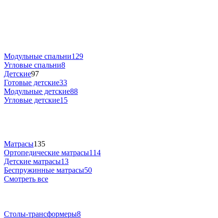
Модульные спальни
129
Угловые спальни
8
Детские
97
Готовые детские
33
Модульные детские
88
Угловые детские
15
Матрасы
135
Ортопедические матрасы
114
Детские матрасы
13
Беспружинные матрасы
50
Смотреть все
Столы-трансформеры
8