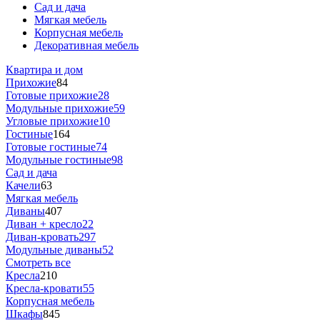
Сад и дача
Мягкая мебель
Корпусная мебель
Декоративная мебель
Квартира и дом
Прихожие
84
Готовые прихожие
28
Модульные прихожие
59
Угловые прихожие
10
Гостиные
164
Готовые гостиные
74
Модульные гостиные
98
Сад и дача
Качели
63
Мягкая мебель
Диваны
407
Диван + кресло
22
Диван-кровать
297
Модульные диваны
52
Смотреть все
Кресла
210
Кресла-кровати
55
Корпусная мебель
Шкафы
845