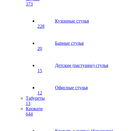
373
Кухонные стулья
228
Барные стулья
20
Детские (растущие) стулья
15
Офисные стулья
12
Табуреты
13
Кровати
644
Кровать + матрас (боксинги)