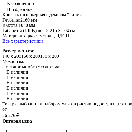
К сравнению
В избранное
​Кровать интерьерная с декором "линия"
Глубина:
2160 мм
Высота:
1040 мм
Габариты (ШГВ):
null × 216 × 104 см
Материал каркаса:
металл, ЛДСП
Все характеристики
Размер матраса:
140 x 200
160 x 200
180 x 200
Механизм:
с механизмом
без механизма
В наличии
В наличии
В наличии
В наличии
В наличии
В наличии
Товар с выбранным набором характеристик недоступен для по
от
26 276
₽
Оптовая цена
1
1