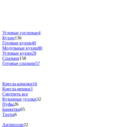
Угловые гостиные
4
Кухни
136
Готовые кухни
40
Модульные кухни
80
Угловые кухни
29
Спальни
158
Готовые спальни
57
Кресла-качалки
16
Кресла-мешки
3
Смотреть все
Кухонные уголки
32
Пуфы
26
Банкетки
65
Тахты
6
Антресоли
22