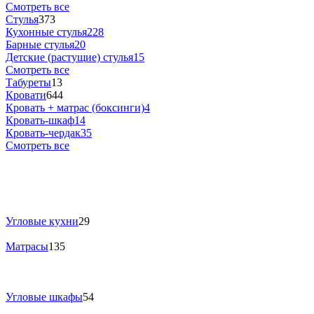
Смотреть все
Стулья
373
Кухонные стулья
228
Барные стулья
20
Детские (растущие) стулья
15
Смотреть все
Табуреты
13
Кровати
644
Кровать + матрас (боксинги)
4
Кровать-шкаф
14
Кровать-чердак
35
Смотреть все
Угловые кухни
29
Матрасы
135
Угловые шкафы
54