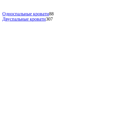
Односпальные кровати
88
Двуспальные кровати
307