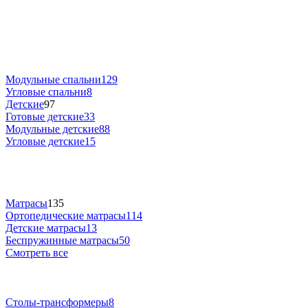
Модульные спальни
129
Угловые спальни
8
Детские
97
Готовые детские
33
Модульные детские
88
Угловые детские
15
Матрасы
135
Ортопедические матрасы
114
Детские матрасы
13
Беспружинные матрасы
50
Смотреть все
Столы-трансформеры
8