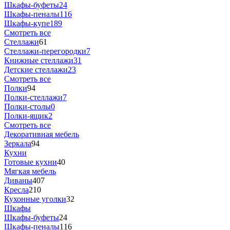
Шкафы-буфеты
24
Шкафы-пеналы
116
Шкафы-купе
189
Смотреть все
Стеллажи
61
Стеллажи-перегородки
7
Книжные стеллажи
31
Детские стеллажи
23
Смотреть все
Полки
94
Полки-стеллажи
7
Полки-столы
0
Полки-ящик
2
Смотреть все
Декоративная мебель
Зеркала
94
Кухни
Готовые кухни
40
Мягкая мебель
Диваны
407
Кресла
210
Кухонные уголки
32
Шкафы
Шкафы-буфеты
24
Шкафы-пеналы
116