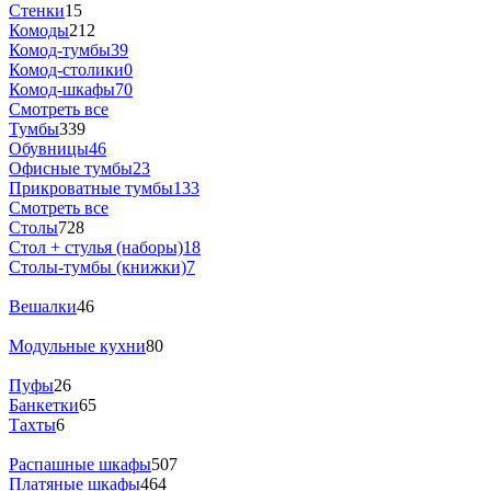
Стенки
15
Комоды
212
Комод-тумбы
39
Комод-столики
0
Комод-шкафы
70
Смотреть все
Тумбы
339
Обувницы
46
Офисные тумбы
23
Прикроватные тумбы
133
Смотреть все
Столы
728
Стол + стулья (наборы)
18
Столы-тумбы (книжки)
7
Вешалки
46
Модульные кухни
80
Пуфы
26
Банкетки
65
Тахты
6
Распашные шкафы
507
Платяные шкафы
464