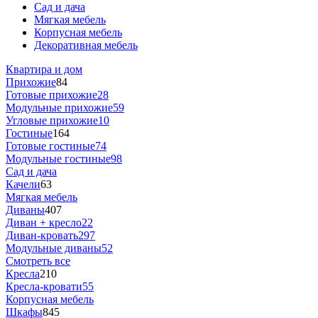
Сад и дача
Мягкая мебель
Корпусная мебель
Декоративная мебель
Квартира и дом
Прихожие
84
Готовые прихожие
28
Модульные прихожие
59
Угловые прихожие
10
Гостиные
164
Готовые гостиные
74
Модульные гостиные
98
Сад и дача
Качели
63
Мягкая мебель
Диваны
407
Диван + кресло
22
Диван-кровать
297
Модульные диваны
52
Смотреть все
Кресла
210
Кресла-кровати
55
Корпусная мебель
Шкафы
845