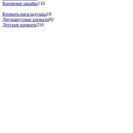
Книжные шкафы
110
Кровать-раскладушка
19
Двухъярусные кровати
92
Детские кровати
216