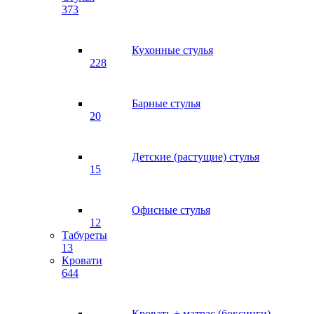
373
Кухонные стулья
228
Барные стулья
20
Детские (растущие) стулья
15
Офисные стулья
12
Табуреты
13
Кровати
644
Кровать + матрас (боксинги)