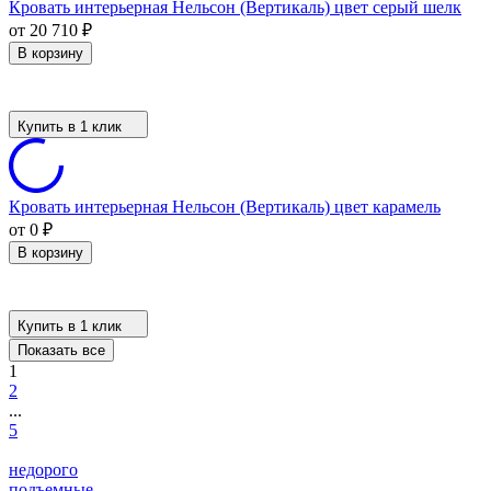
Кровать интерьерная Нельсон (Вертикаль) цвет серый шелк
от 20 710
₽
В корзину
Купить в 1 клик
Кровать интерьерная Нельсон (Вертикаль) цвет карамель
от 0
₽
В корзину
Купить в 1 клик
Показать все
1
2
...
5
недорого
подъемные