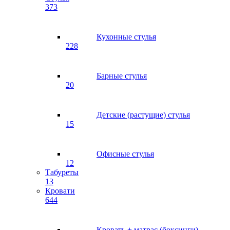
373
Кухонные стулья
228
Барные стулья
20
Детские (растущие) стулья
15
Офисные стулья
12
Табуреты
13
Кровати
644
Кровать + матрас (боксинги)