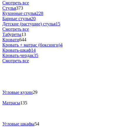
Смотреть все
Стулья
373
Кухонные стулья
228
Барные стулья
20
Детские (растущие) стулья
15
Смотреть все
Табуреты
13
Кровати
644
Кровать + матрас (боксинги)
4
Кровать-шкаф
14
Кровать-чердак
35
Смотреть все
Угловые кухни
29
Матрасы
135
Угловые шкафы
54