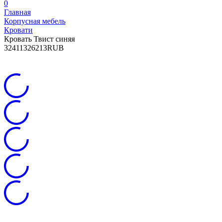
0
Главная
Корпусная мебель
Кровати
Кровать Твист синяя
3
24113
26213
RUB