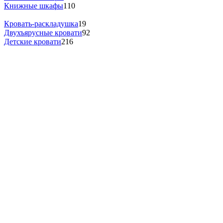
Книжные шкафы
110
Кровать-раскладушка
19
Двухъярусные кровати
92
Детские кровати
216