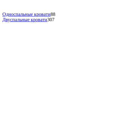
Односпальные кровати
88
Двуспальные кровати
307