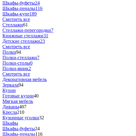
Шкафы-буфеты
24
Шкафы-пеналы
116
Шкафы-купе
189
Смотреть все
Стеллажи
61
Стеллажи-перегородки
7
Книжные стеллажи
31
Детские стеллажи
23
Смотреть все
Полки
94
Полки-стеллажи
7
Полки-столы
0
Полки-ящик
2
Смотреть все
Декоративная мебель
Зеркала
94
Кухни
Готовые кухни
40
Мягкая мебель
Диваны
407
Кресла
210
Кухонные уголки
32
Шкафы
Шкафы-буфеты
24
Шкафы-пеналы
116