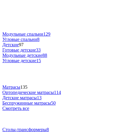
Модульные спальни
129
Угловые спальни
8
Детские
97
Готовые детские
33
Модульные детские
88
Угловые детские
15
Матрасы
135
Ортопедические матрасы
114
Детские матрасы
13
Беспружинные матрасы
50
Смотреть все
Столы-трансформеры
8