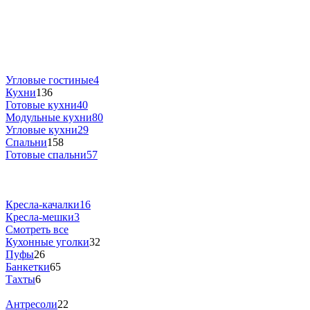
Угловые гостиные
4
Кухни
136
Готовые кухни
40
Модульные кухни
80
Угловые кухни
29
Спальни
158
Готовые спальни
57
Кресла-качалки
16
Кресла-мешки
3
Смотреть все
Кухонные уголки
32
Пуфы
26
Банкетки
65
Тахты
6
Антресоли
22