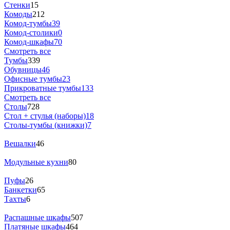
Стенки
15
Комоды
212
Комод-тумбы
39
Комод-столики
0
Комод-шкафы
70
Смотреть все
Тумбы
339
Обувницы
46
Офисные тумбы
23
Прикроватные тумбы
133
Смотреть все
Столы
728
Стол + стулья (наборы)
18
Столы-тумбы (книжки)
7
Вешалки
46
Модульные кухни
80
Пуфы
26
Банкетки
65
Тахты
6
Распашные шкафы
507
Платяные шкафы
464