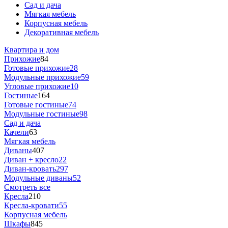
Сад и дача
Мягкая мебель
Корпусная мебель
Декоративная мебель
Квартира и дом
Прихожие
84
Готовые прихожие
28
Модульные прихожие
59
Угловые прихожие
10
Гостиные
164
Готовые гостиные
74
Модульные гостиные
98
Сад и дача
Качели
63
Мягкая мебель
Диваны
407
Диван + кресло
22
Диван-кровать
297
Модульные диваны
52
Смотреть все
Кресла
210
Кресла-кровати
55
Корпусная мебель
Шкафы
845