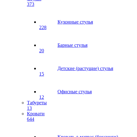
373
Кухонные стулья
228
Барные стулья
20
Детские (растущие) стулья
15
Офисные стулья
12
Табуреты
13
Кровати
644
Кровать + матрас (боксинги)