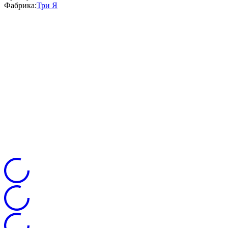
Фабрика:
Три Я