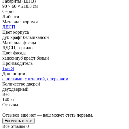
Габариты (ШГВ)
90 × 60 × 218.8 см
Серия
Либерти
Материал корпуса
ЛДСП
Цвет корпуса
дуб крафт белый
хадсон
Материал фасада
ЛДСП, зеркало
Цвет фасада
хадсон
дуб крафт белый
Производитель
Три Я
Доп. опции
с полками
,
с штангой
,
с зеркалом
Количество дверей
двухдверный
Вес
140 кг
Отзывы
Отзывов ещё нет — ваш может стать первым.
Написать отзыв
Все отзывы
0