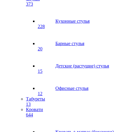
373
Кухонные стулья
228
Барные стулья
20
Детские (растущие) стулья
15
Офисные стулья
12
Табуреты
13
Кровати
644
Кровать + матрас (боксинги)