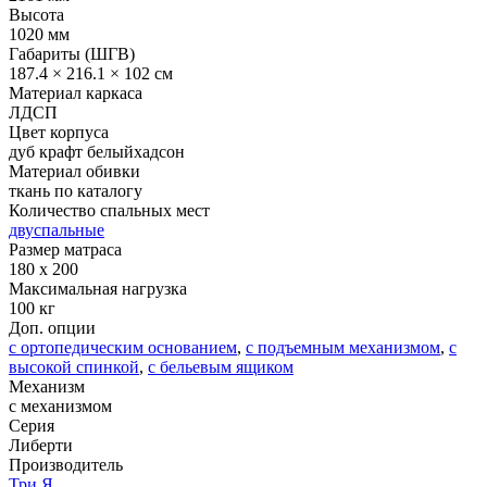
Высота
1020 мм
Габариты (ШГВ)
187.4 × 216.1 × 102 см
Материал каркаса
ЛДСП
Цвет корпуса
дуб крафт белый
хадсон
Материал обивки
ткань по каталогу
Количество спальных мест
двуспальные
Размер матраса
180 x 200
Максимальная нагрузка
100 кг
Доп. опции
с ортопедическим основанием
,
с подъемным механизмом
,
с
высокой спинкой
,
с бельевым ящиком
Механизм
с механизмом
Серия
Либерти
Производитель
Три Я