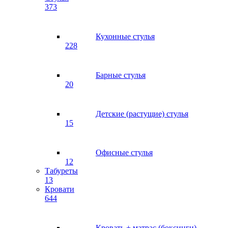
373
Кухонные стулья
228
Барные стулья
20
Детские (растущие) стулья
15
Офисные стулья
12
Табуреты
13
Кровати
644
Кровать + матрас (боксинги)