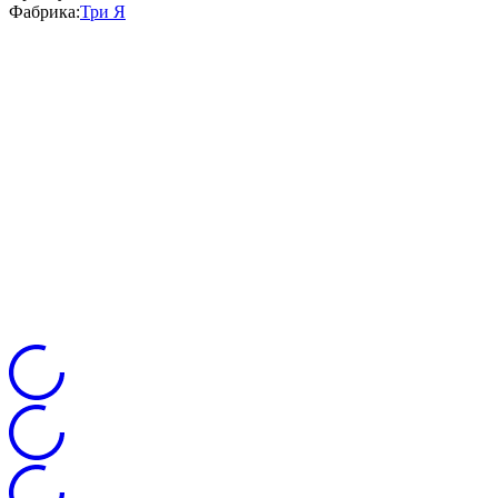
Фабрика:
Три Я