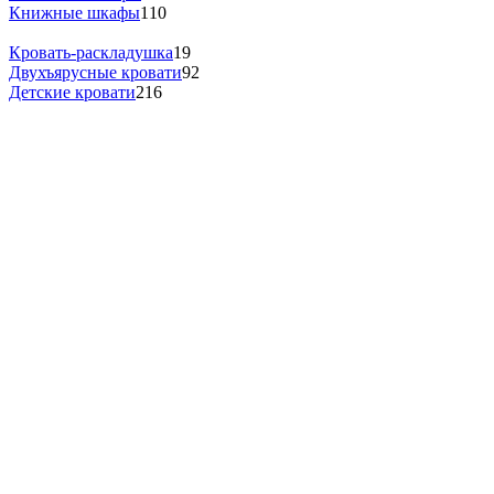
Книжные шкафы
110
Кровать-раскладушка
19
Двухъярусные кровати
92
Детские кровати
216