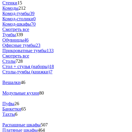
Стенки
15
Комоды
212
Комод-тумбы
39
Комод-столики
0
Комод-шкафы
70
Смотреть все
Тумбы
339
Обувницы
46
Офисные тумбы
23
Прикроватные тумбы
133
Смотреть все
Столы
728
Стол + стулья (наборы)
18
Столы-тумбы (книжки)
7
Вешалки
46
Модульные кухни
80
Пуфы
26
Банкетки
65
Тахты
6
Распашные шкафы
507
Платяные шкафы
464