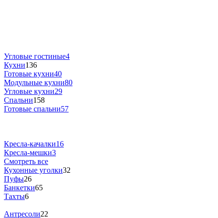
Угловые гостиные
4
Кухни
136
Готовые кухни
40
Модульные кухни
80
Угловые кухни
29
Спальни
158
Готовые спальни
57
Кресла-качалки
16
Кресла-мешки
3
Смотреть все
Кухонные уголки
32
Пуфы
26
Банкетки
65
Тахты
6
Антресоли
22