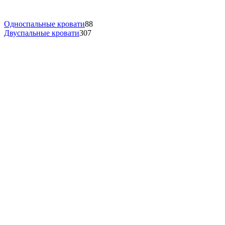
Односпальные кровати
88
Двуспальные кровати
307