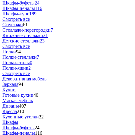
Шкафы-буфеты
24
Шкафы-пеналы
116
Шкафы-купе
189
Смотреть все
Стеллажи
61
Стеллажи-перегородки
7
Книжные стеллажи
31
Детские стеллажи
23
Смотреть все
Полки
94
Полки-стеллажи
7
Полки-столы
0
Полки-ящик
2
Смотреть все
Декоративная мебель
Зеркала
94
Кухни
Готовые кухни
40
Мягкая мебель
Диваны
407
Кресла
210
Кухонные уголки
32
Шкафы
Шкафы-буфеты
24
Шкафы-пеналы
116