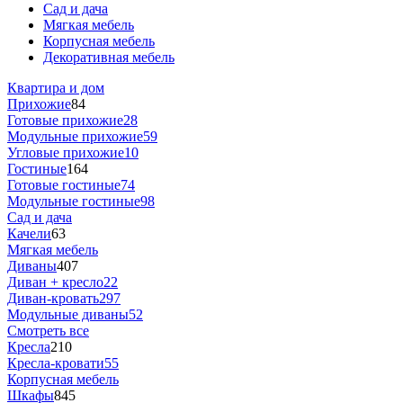
Сад и дача
Мягкая мебель
Корпусная мебель
Декоративная мебель
Квартира и дом
Прихожие
84
Готовые прихожие
28
Модульные прихожие
59
Угловые прихожие
10
Гостиные
164
Готовые гостиные
74
Модульные гостиные
98
Сад и дача
Качели
63
Мягкая мебель
Диваны
407
Диван + кресло
22
Диван-кровать
297
Модульные диваны
52
Смотреть все
Кресла
210
Кресла-кровати
55
Корпусная мебель
Шкафы
845