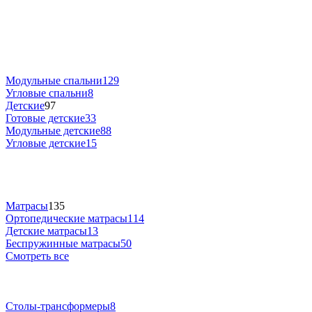
Модульные спальни
129
Угловые спальни
8
Детские
97
Готовые детские
33
Модульные детские
88
Угловые детские
15
Матрасы
135
Ортопедические матрасы
114
Детские матрасы
13
Беспружинные матрасы
50
Смотреть все
Столы-трансформеры
8