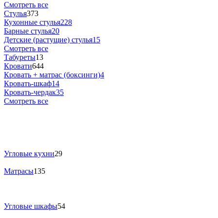
Смотреть все
Стулья
373
Кухонные стулья
228
Барные стулья
20
Детские (растущие) стулья
15
Смотреть все
Табуреты
13
Кровати
644
Кровать + матрас (боксинги)
4
Кровать-шкаф
14
Кровать-чердак
35
Смотреть все
Угловые кухни
29
Матрасы
135
Угловые шкафы
54