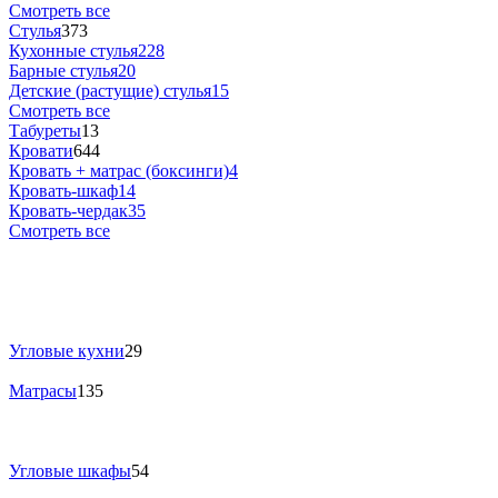
Смотреть все
Стулья
373
Кухонные стулья
228
Барные стулья
20
Детские (растущие) стулья
15
Смотреть все
Табуреты
13
Кровати
644
Кровать + матрас (боксинги)
4
Кровать-шкаф
14
Кровать-чердак
35
Смотреть все
Угловые кухни
29
Матрасы
135
Угловые шкафы
54