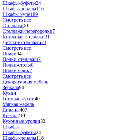
Шкафы-буфеты
24
Шкафы-пеналы
116
Шкафы-купе
189
Смотреть все
Стеллажи
61
Стеллажи-перегородки
7
Книжные стеллажи
31
Детские стеллажи
23
Смотреть все
Полки
94
Полки-стеллажи
7
Полки-столы
0
Полки-ящик
2
Смотреть все
Декоративная мебель
Зеркала
94
Кухни
Готовые кухни
40
Мягкая мебель
Диваны
407
Кресла
210
Кухонные уголки
32
Шкафы
Шкафы-буфеты
24
Шкафы-пеналы
116