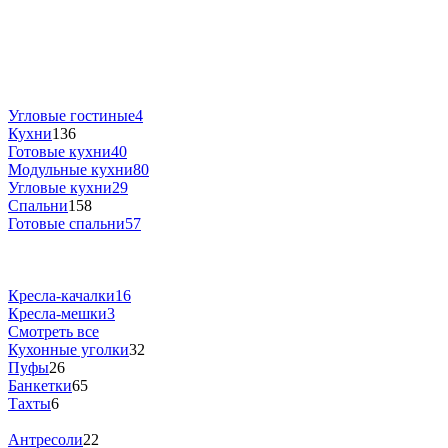
Угловые гостиные
4
Кухни
136
Готовые кухни
40
Модульные кухни
80
Угловые кухни
29
Спальни
158
Готовые спальни
57
Кресла-качалки
16
Кресла-мешки
3
Смотреть все
Кухонные уголки
32
Пуфы
26
Банкетки
65
Тахты
6
Антресоли
22