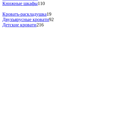
Книжные шкафы
110
Кровать-раскладушка
19
Двухъярусные кровати
92
Детские кровати
216