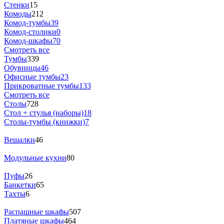
Стенки
15
Комоды
212
Комод-тумбы
39
Комод-столики
0
Комод-шкафы
70
Смотреть все
Тумбы
339
Обувницы
46
Офисные тумбы
23
Прикроватные тумбы
133
Смотреть все
Столы
728
Стол + стулья (наборы)
18
Столы-тумбы (книжки)
7
Вешалки
46
Модульные кухни
80
Пуфы
26
Банкетки
65
Тахты
6
Распашные шкафы
507
Платяные шкафы
464