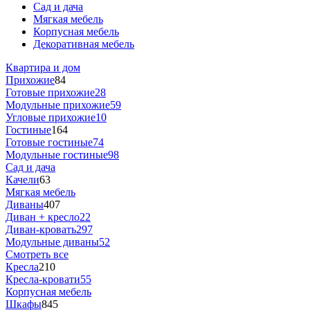
Сад и дача
Мягкая мебель
Корпусная мебель
Декоративная мебель
Квартира и дом
Прихожие
84
Готовые прихожие
28
Модульные прихожие
59
Угловые прихожие
10
Гостиные
164
Готовые гостиные
74
Модульные гостиные
98
Сад и дача
Качели
63
Мягкая мебель
Диваны
407
Диван + кресло
22
Диван-кровать
297
Модульные диваны
52
Смотреть все
Кресла
210
Кресла-кровати
55
Корпусная мебель
Шкафы
845