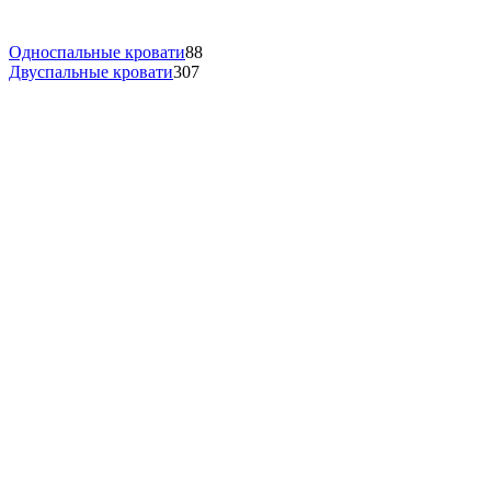
Односпальные кровати
88
Двуспальные кровати
307