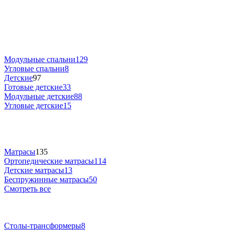
Модульные спальни
129
Угловые спальни
8
Детские
97
Готовые детские
33
Модульные детские
88
Угловые детские
15
Матрасы
135
Ортопедические матрасы
114
Детские матрасы
13
Беспружинные матрасы
50
Смотреть все
Столы-трансформеры
8