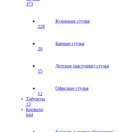
373
Кухонные стулья
228
Барные стулья
20
Детские (растущие) стулья
15
Офисные стулья
12
Табуреты
13
Кровати
644
Кровать + матрас (боксинги)