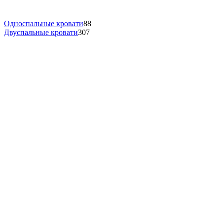
Односпальные кровати
88
Двуспальные кровати
307