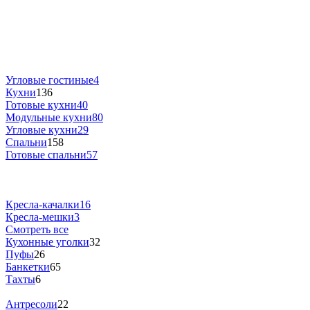
Угловые гостиные
4
Кухни
136
Готовые кухни
40
Модульные кухни
80
Угловые кухни
29
Спальни
158
Готовые спальни
57
Кресла-качалки
16
Кресла-мешки
3
Смотреть все
Кухонные уголки
32
Пуфы
26
Банкетки
65
Тахты
6
Антресоли
22