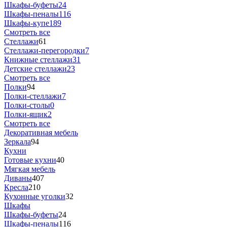
Шкафы-буфеты
24
Шкафы-пеналы
116
Шкафы-купе
189
Смотреть все
Стеллажи
61
Стеллажи-перегородки
7
Книжные стеллажи
31
Детские стеллажи
23
Смотреть все
Полки
94
Полки-стеллажи
7
Полки-столы
0
Полки-ящик
2
Смотреть все
Декоративная мебель
Зеркала
94
Кухни
Готовые кухни
40
Мягкая мебель
Диваны
407
Кресла
210
Кухонные уголки
32
Шкафы
Шкафы-буфеты
24
Шкафы-пеналы
116