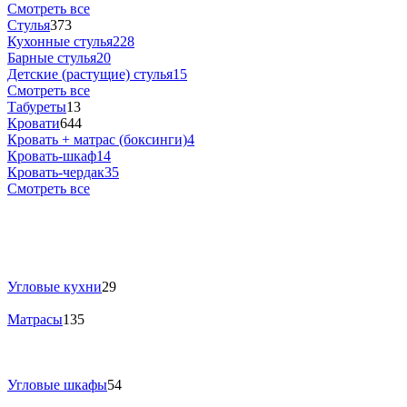
Смотреть все
Стулья
373
Кухонные стулья
228
Барные стулья
20
Детские (растущие) стулья
15
Смотреть все
Табуреты
13
Кровати
644
Кровать + матрас (боксинги)
4
Кровать-шкаф
14
Кровать-чердак
35
Смотреть все
Угловые кухни
29
Матрасы
135
Угловые шкафы
54