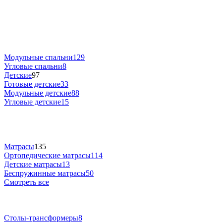
Модульные спальни
129
Угловые спальни
8
Детские
97
Готовые детские
33
Модульные детские
88
Угловые детские
15
Матрасы
135
Ортопедические матрасы
114
Детские матрасы
13
Беспружинные матрасы
50
Смотреть все
Столы-трансформеры
8