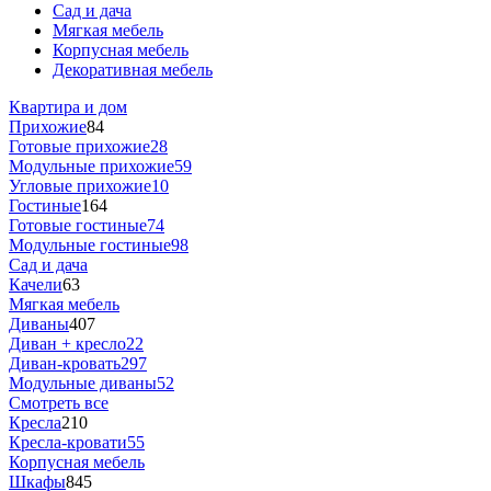
Сад и дача
Мягкая мебель
Корпусная мебель
Декоративная мебель
Квартира и дом
Прихожие
84
Готовые прихожие
28
Модульные прихожие
59
Угловые прихожие
10
Гостиные
164
Готовые гостиные
74
Модульные гостиные
98
Сад и дача
Качели
63
Мягкая мебель
Диваны
407
Диван + кресло
22
Диван-кровать
297
Модульные диваны
52
Смотреть все
Кресла
210
Кресла-кровати
55
Корпусная мебель
Шкафы
845