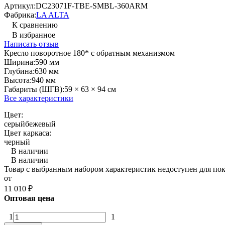
Артикул:
DC23071F-TBE-SMBL-360ARM
Фабрика:
LA ALTA
К сравнению
В избранное
Написать отзыв
Кресло поворотное 180* с обратным механизмом
Ширина:
590 мм
Глубина:
630 мм
Высота:
940 мм
Габариты (ШГВ):
59 × 63 × 94 см
Все характеристики
Цвет:
серый
бежевый
Цвет каркаса:
черный
В наличии
В наличии
Товар с выбранным набором характеристик недоступен для по
от
11 010
₽
Оптовая цена
1
1