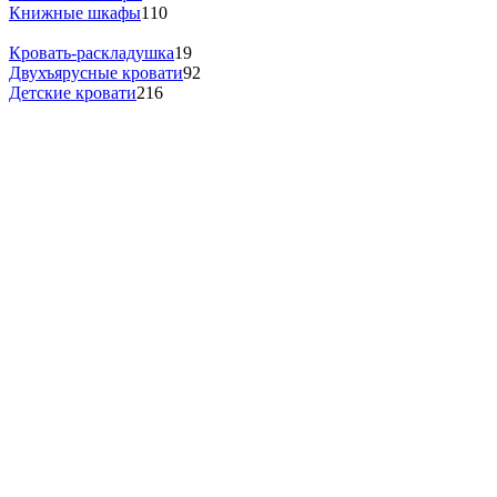
Книжные шкафы
110
Кровать-раскладушка
19
Двухъярусные кровати
92
Детские кровати
216