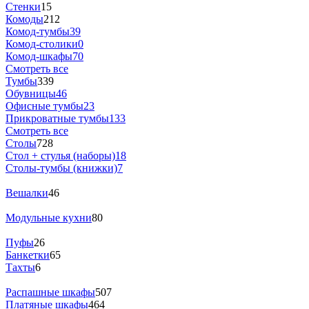
Стенки
15
Комоды
212
Комод-тумбы
39
Комод-столики
0
Комод-шкафы
70
Смотреть все
Тумбы
339
Обувницы
46
Офисные тумбы
23
Прикроватные тумбы
133
Смотреть все
Столы
728
Стол + стулья (наборы)
18
Столы-тумбы (книжки)
7
Вешалки
46
Модульные кухни
80
Пуфы
26
Банкетки
65
Тахты
6
Распашные шкафы
507
Платяные шкафы
464