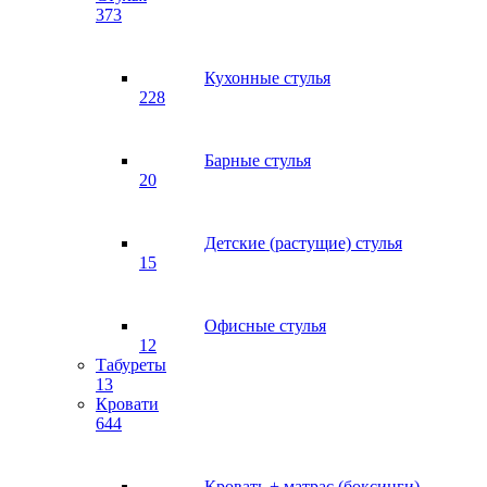
373
Кухонные стулья
228
Барные стулья
20
Детские (растущие) стулья
15
Офисные стулья
12
Табуреты
13
Кровати
644
Кровать + матрас (боксинги)