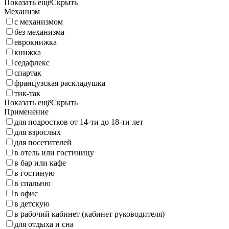
Показать ещё
Скрыть
Механизм
с механизмом
без механизма
еврокнижка
книжка
седафлекс
спартак
французская раскладушка
тик-так
Показать ещё
Скрыть
Применение
для подростков от 14-ти до 18-ти лет
для взрослых
для посетителей
в отель или гостиницу
в бар или кафе
в гостиную
в спальню
в офис
в детскую
в рабочий кабинет (кабинет руководителя)
для отдыха и сна