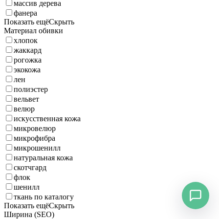
массив дерева
фанера
Показать ещё
Скрыть
Материал обивки
хлопок
жаккард
рогожка
экокожа
лен
полиэстер
вельвет
велюр
искусственная кожа
микровелюр
микрофибра
микрошенилл
натуральная кожа
скотчгард
флок
шенилл
ткань по каталогу
Показать ещё
Скрыть
Ширина (SEO)