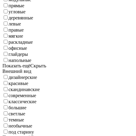
прямые
угловые
деревянные
левые
правые
мягкие
раскладные
офисные
глайдеры
напольные
Показать ещё
Скрыть
Внешний вид
дизайнерские
красивые
скандинавские
современные
классические
большие
светлые
темные
необычные
под старину