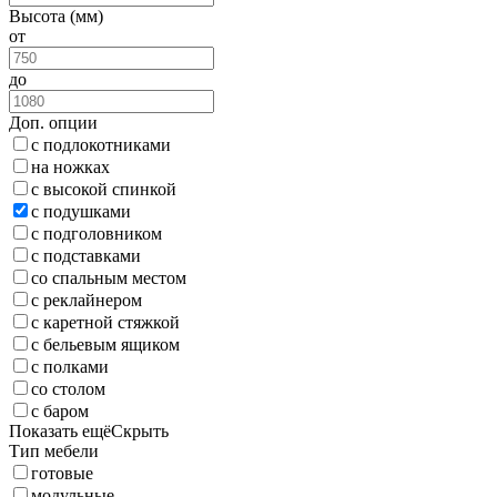
Высота (мм)
от
до
Доп. опции
с подлокотниками
на ножках
с высокой спинкой
с подушками
с подголовником
с подставками
со спальным местом
с реклайнером
с каретной стяжкой
с бельевым ящиком
с полками
со столом
с баром
Показать ещё
Скрыть
Тип мебели
готовые
модульные