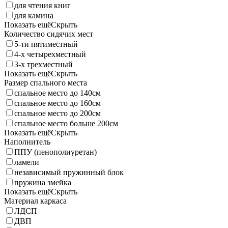
для чтения книг
для камина
Показать ещё
Скрыть
Количество сидячих мест
5-ти пятиместный
4-x четырехместный
3-x трехместный
Показать ещё
Скрыть
Размер спального места
спальное место до 140см
спальное место до 160см
спальное место до 200см
спальное место больше 200см
Показать ещё
Скрыть
Наполнитель
ППУ (пенополиуретан)
ламели
независимый пружинный блок
пружина змейка
Показать ещё
Скрыть
Материал каркаса
ЛДСП
ДВП