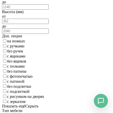
до
Высота (мм)
от
до
Доп. опции
на ножках
с ручками
без ручек
с ящиками
без ящиков
с полками
без патины
с фотопечатью
с патиной
без подсветки
с подсветкой
с рисунком на дверях
с зеркалом
Показать ещё
Скрыть
Тип мебели