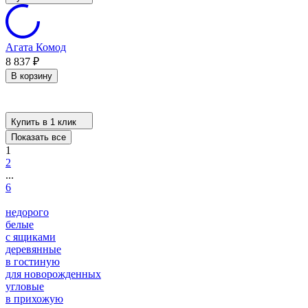
Агата Комод
8 837
₽
В корзину
Купить в 1 клик
Показать все
1
2
...
6
недорого
белые
с ящиками
деревянные
в гостиную
для новорожденных
угловые
в прихожую