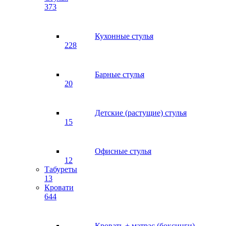
373
Кухонные стулья
228
Барные стулья
20
Детские (растущие) стулья
15
Офисные стулья
12
Табуреты
13
Кровати
644
Кровать + матрас (боксинги)