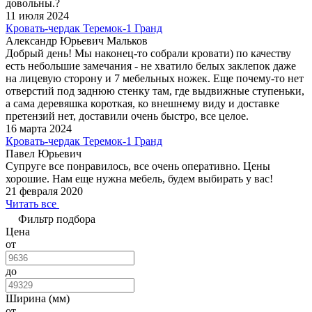
довольны.?
11 июля 2024
Кровать-чердак Теремок-1 Гранд
Александр Юрьевич Мальков
Добрый день! Мы наконец-то собрали кровати) по качеству
есть небольшие замечания - не хватило белых заклепок даже
на лицевую сторону и 7 мебельных ножек. Еще почему-то нет
отверстий под заднюю стенку там, где выдвижные ступеньки,
а сама деревяшка короткая, ко внешнему виду и доставке
претензий нет, доставили очень быстро, все целое.
16 марта 2024
Кровать-чердак Теремок-1 Гранд
Павел Юрьевич
Супруге все понравилось, все очень оперативно. Цены
хорошие. Нам еще нужна мебель, будем выбирать у вас!
21 февраля 2020
Читать все
Фильтр подбора
Цена
от
до
Ширина (мм)
от