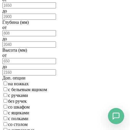
до
Глубина (мм)
от
до
Высота (мм)
от
до
Доп. опции
на ножках
с бельевым ящиком
с ручками
без ручек
со шкафом
с ящиками
с полками
со столом