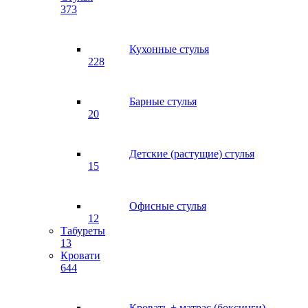
373
Кухонные стулья
228
Барные стулья
20
Детские (растущие) стулья
15
Офисные стулья
12
Табуреты
13
Кровати
644
Кровать + матрас (боксинги)