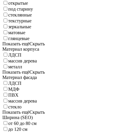
открытые
под старину
стеклянные
текстурные
зеркальные
матовые
глянцевые
Показать ещё
Скрыть
Материал корпуса
ЛДСП
массив дерева
металл
Показать ещё
Скрыть
Материал фасада
ЛДСП
МДФ
ПВХ
массив дерева
стекло
Показать ещё
Скрыть
Ширина (SEO)
от 60 до 80 см
до 120 см