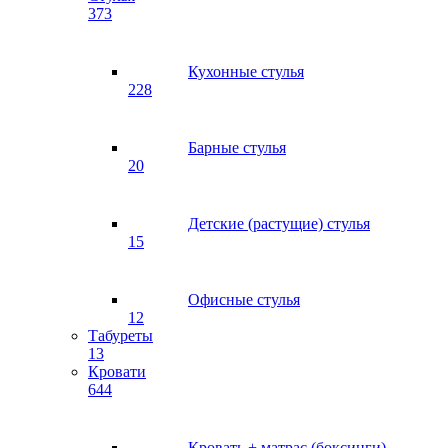
373
Кухонные стулья
228
Барные стулья
20
Детские (растущие) стулья
15
Офисные стулья
12
Табуреты
13
Кровати
644
Кровать + матрас (боксинги)