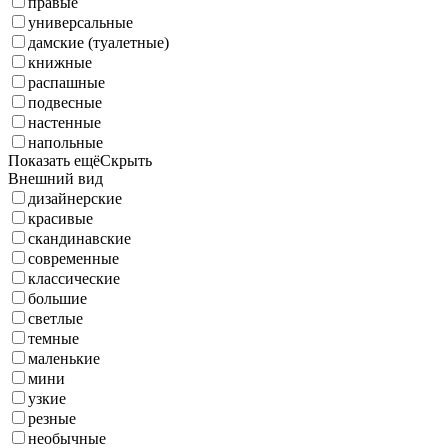
правые
универсальные
дамские (туалетные)
книжные
распашные
подвесные
настенные
напольные
Показать ещё
Скрыть
Внешний вид
дизайнерские
красивые
скандинавские
современные
классические
большие
светлые
темные
маленькие
мини
узкие
резные
необычные