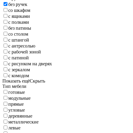
без ручек
со шкафом
с ящиками
с полками
без патины
со столом
с штангой
с антресолью
с рабочей зоной
с патиной
с рисунком на дверях
с зеркалом
с комодом
Показать ещё
Скрыть
Тип мебели
готовые
модульные
прямые
угловые
деревянные
металлические
левые