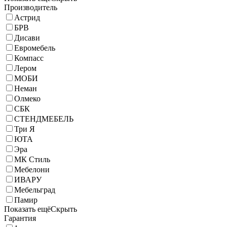
Производитель
Астрид
БРВ
Дисави
Евромебель
Компасс
Лером
МОБИ
Неман
Олмеко
СБК
СТЕНДМЕБЕЛЬ
Три Я
ЮТА
Эра
МК Стиль
Мебелони
ИВАРУ
Мебельград
Памир
Показать ещё
Скрыть
Гарантия