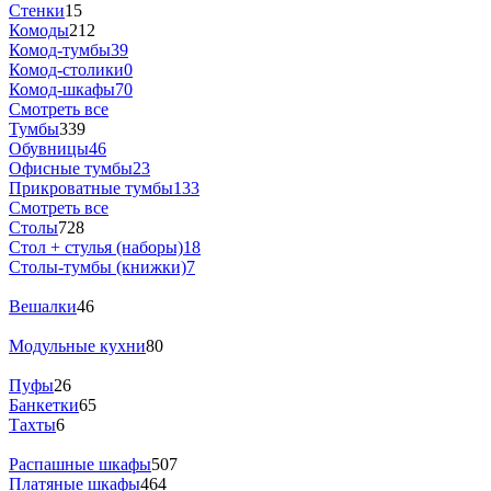
Стенки
15
Комоды
212
Комод-тумбы
39
Комод-столики
0
Комод-шкафы
70
Смотреть все
Тумбы
339
Обувницы
46
Офисные тумбы
23
Прикроватные тумбы
133
Смотреть все
Столы
728
Стол + стулья (наборы)
18
Столы-тумбы (книжки)
7
Вешалки
46
Модульные кухни
80
Пуфы
26
Банкетки
65
Тахты
6
Распашные шкафы
507
Платяные шкафы
464