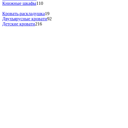
Книжные шкафы
110
Кровать-раскладушка
19
Двухъярусные кровати
92
Детские кровати
216