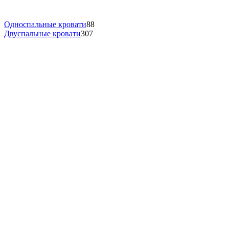
Односпальные кровати
88
Двуспальные кровати
307