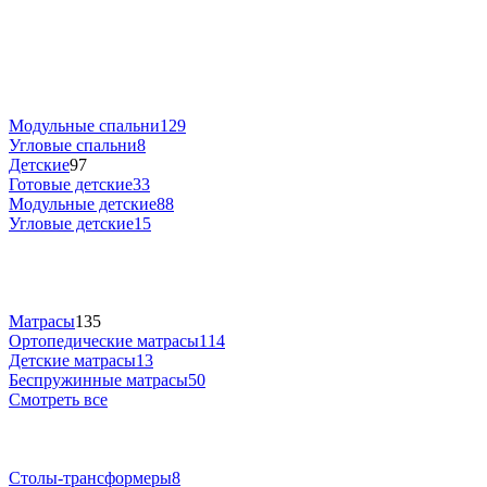
Модульные спальни
129
Угловые спальни
8
Детские
97
Готовые детские
33
Модульные детские
88
Угловые детские
15
Матрасы
135
Ортопедические матрасы
114
Детские матрасы
13
Беспружинные матрасы
50
Смотреть все
Столы-трансформеры
8