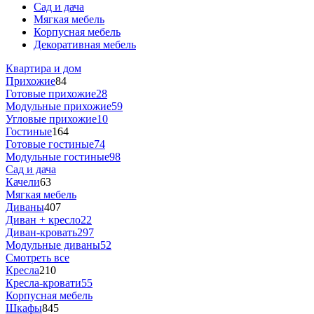
Сад и дача
Мягкая мебель
Корпусная мебель
Декоративная мебель
Квартира и дом
Прихожие
84
Готовые прихожие
28
Модульные прихожие
59
Угловые прихожие
10
Гостиные
164
Готовые гостиные
74
Модульные гостиные
98
Сад и дача
Качели
63
Мягкая мебель
Диваны
407
Диван + кресло
22
Диван-кровать
297
Модульные диваны
52
Смотреть все
Кресла
210
Кресла-кровати
55
Корпусная мебель
Шкафы
845