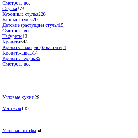
Смотреть все
Стулья
373
Кухонные стулья
228
Барные стулья
20
Детские (растущие) стулья
15
Смотреть все
Табуреты
13
Кровати
644
Кровать + матрас (боксинги)
4
Кровать-шкаф
14
Кровать-чердак
35
Смотреть все
Угловые кухни
29
Матрасы
135
Угловые шкафы
54