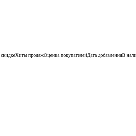
 скидке
Хиты продаж
Оценка
покупателей
Дата добавления
В нал