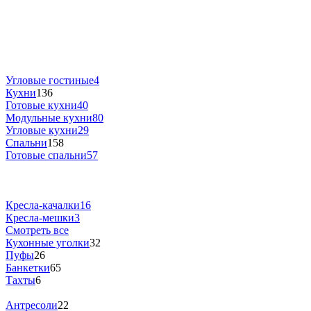
Угловые гостиные
4
Кухни
136
Готовые кухни
40
Модульные кухни
80
Угловые кухни
29
Спальни
158
Готовые спальни
57
Кресла-качалки
16
Кресла-мешки
3
Смотреть все
Кухонные уголки
32
Пуфы
26
Банкетки
65
Тахты
6
Антресоли
22