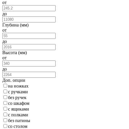
от
до
Глубина (мм)
от
до
Высота (мм)
от
до
Доп. опции
на ножках
с ручками
без ручек
со шкафом
с ящиками
с полками
без патины
со столом