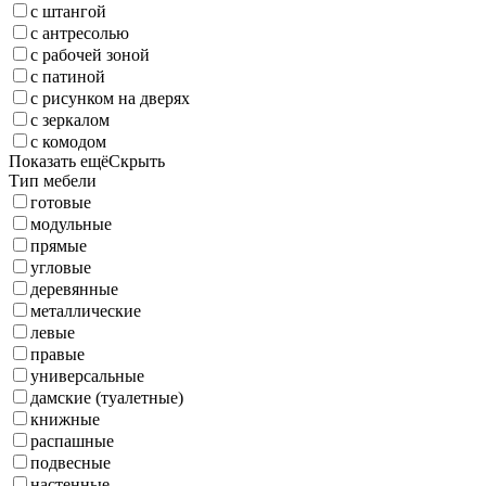
с штангой
с антресолью
с рабочей зоной
с патиной
с рисунком на дверях
с зеркалом
с комодом
Показать ещё
Скрыть
Тип мебели
готовые
модульные
прямые
угловые
деревянные
металлические
левые
правые
универсальные
дамские (туалетные)
книжные
распашные
подвесные
настенные