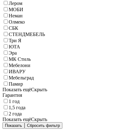
Лером
МОБИ
Неман
Олмеко
СБК
СТЕНДМЕБЕЛЬ
Три Я
ЮТА
Эра
МК Стиль
Мебелони
ИВАРУ
Мебельград
Памир
Показать ещё
Скрыть
Гарантия
1 год
1,5 года
2 года
Показать ещё
Скрыть
Показать
Сбросить фильтр