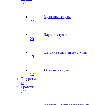
373
Кухонные стулья
228
Барные стулья
20
Детские (растущие) стулья
15
Офисные стулья
12
Табуреты
13
Кровати
644
Кровать + матрас (боксинги)