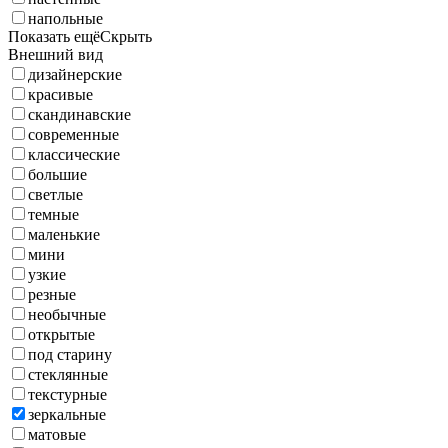
напольные
Показать ещё
Скрыть
Внешний вид
дизайнерские
красивые
скандинавские
современные
классические
большие
светлые
темные
маленькие
мини
узкие
резные
необычные
открытые
под старину
стеклянные
текстурные
зеркальные
матовые