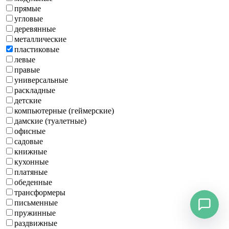
прямые
угловые
деревянные
металлические
пластиковые
левые
правые
универсальные
раскладные
детские
компьютерные (геймерские)
дамские (туалетные)
офисные
садовые
книжные
кухонные
платяные
обеденные
трансформеры
письменные
пружинные
раздвижные