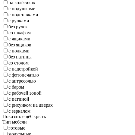
на колёсиках
с подушками
с подставками
с ручками
без ручек
со шкафом
с ящиками
без ящиков
с полками
без патины
со столом
с надстройкой
с фотопечатью
с антресолью
с баром
с рабочей зоной
с патиной
с рисунком на дверях
с зеркалом
Показать ещё
Скрыть
Тип мебели
готовые
модульные