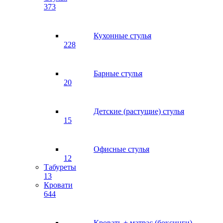
373
Кухонные стулья
228
Барные стулья
20
Детские (растущие) стулья
15
Офисные стулья
12
Табуреты
13
Кровати
644
Кровать + матрас (боксинги)