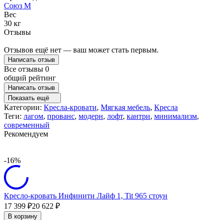
Союз М
Вес
30 кг
Отзывы
Отзывов ещё нет — ваш может стать первым.
Написать отзыв
Все отзывы
0
общий рейтинг
Написать отзыв
Показать ещё
Категории:
Кресла-кровати
,
Мягкая мебель
,
Кресла
Теги:
лагом
,
прованс
,
модерн
,
лофт
,
кантри
,
минимализм
,
современный
Рекомендуем
-16%
Кресло-кровать Инфинити Лайф 1, Tit 965 стоун
17 399
₽
20 622
₽
В корзину