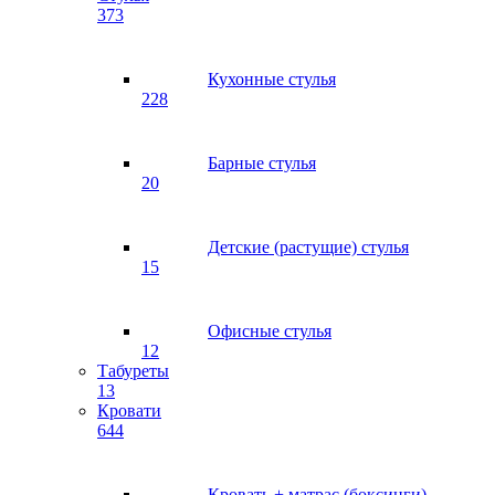
373
Кухонные стулья
228
Барные стулья
20
Детские (растущие) стулья
15
Офисные стулья
12
Табуреты
13
Кровати
644
Кровать + матрас (боксинги)