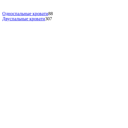
Односпальные кровати
88
Двуспальные кровати
307