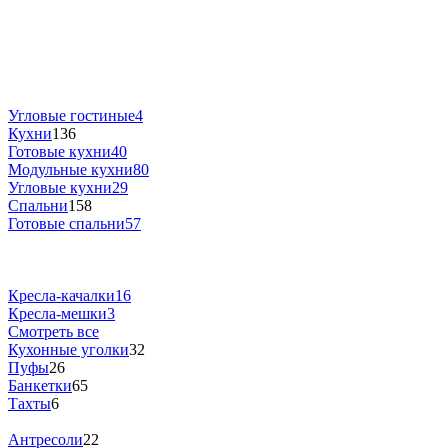
Угловые гостиные
4
Кухни
136
Готовые кухни
40
Модульные кухни
80
Угловые кухни
29
Спальни
158
Готовые спальни
57
Кресла-качалки
16
Кресла-мешки
3
Смотреть все
Кухонные уголки
32
Пуфы
26
Банкетки
65
Тахты
6
Антресоли
22