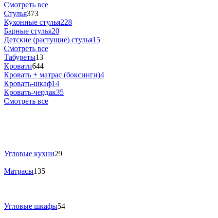
Смотреть все
Стулья
373
Кухонные стулья
228
Барные стулья
20
Детские (растущие) стулья
15
Смотреть все
Табуреты
13
Кровати
644
Кровать + матрас (боксинги)
4
Кровать-шкаф
14
Кровать-чердак
35
Смотреть все
Угловые кухни
29
Матрасы
135
Угловые шкафы
54