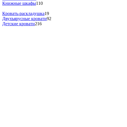
Книжные шкафы
110
Кровать-раскладушка
19
Двухъярусные кровати
92
Детские кровати
216