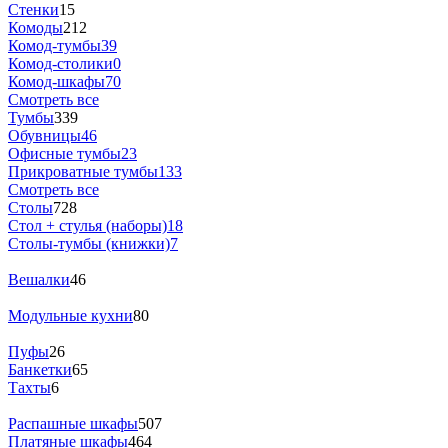
Стенки
15
Комоды
212
Комод-тумбы
39
Комод-столики
0
Комод-шкафы
70
Смотреть все
Тумбы
339
Обувницы
46
Офисные тумбы
23
Прикроватные тумбы
133
Смотреть все
Столы
728
Стол + стулья (наборы)
18
Столы-тумбы (книжки)
7
Вешалки
46
Модульные кухни
80
Пуфы
26
Банкетки
65
Тахты
6
Распашные шкафы
507
Платяные шкафы
464