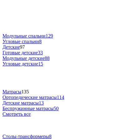
Модульные спальни
129
Угловые спальни
8
Детские
97
Готовые детские
33
Модульные детские
88
Угловые детские
15
Матрасы
135
Ортопедические матрасы
114
Детские матрасы
13
Беспружинные матрасы
50
Смотреть все
Столы-трансформеры
8