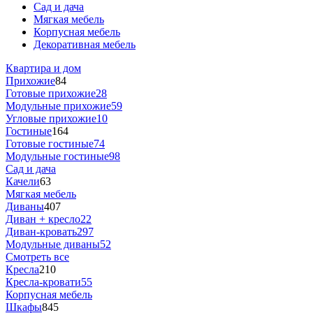
Сад и дача
Мягкая мебель
Корпусная мебель
Декоративная мебель
Квартира и дом
Прихожие
84
Готовые прихожие
28
Модульные прихожие
59
Угловые прихожие
10
Гостиные
164
Готовые гостиные
74
Модульные гостиные
98
Сад и дача
Качели
63
Мягкая мебель
Диваны
407
Диван + кресло
22
Диван-кровать
297
Модульные диваны
52
Смотреть все
Кресла
210
Кресла-кровати
55
Корпусная мебель
Шкафы
845