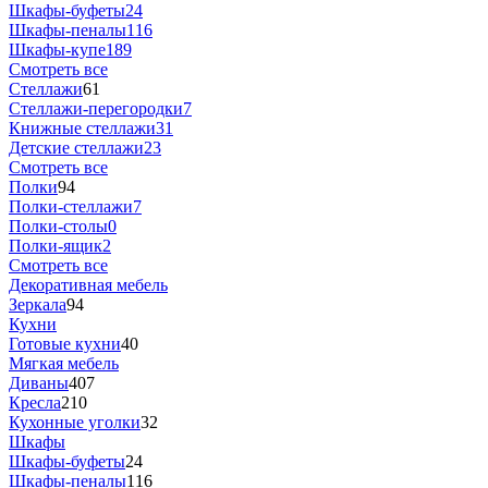
Шкафы-буфеты
24
Шкафы-пеналы
116
Шкафы-купе
189
Смотреть все
Стеллажи
61
Стеллажи-перегородки
7
Книжные стеллажи
31
Детские стеллажи
23
Смотреть все
Полки
94
Полки-стеллажи
7
Полки-столы
0
Полки-ящик
2
Смотреть все
Декоративная мебель
Зеркала
94
Кухни
Готовые кухни
40
Мягкая мебель
Диваны
407
Кресла
210
Кухонные уголки
32
Шкафы
Шкафы-буфеты
24
Шкафы-пеналы
116