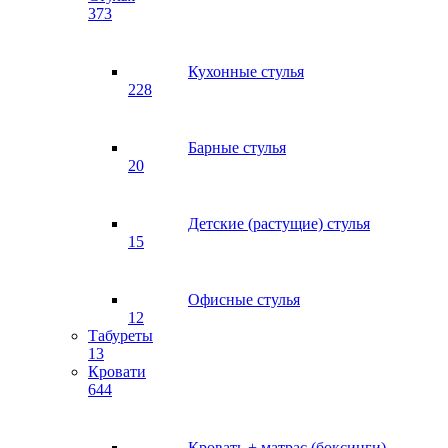
373
Кухонные стулья
228
Барные стулья
20
Детские (растущие) стулья
15
Офисные стулья
12
Табуреты
13
Кровати
644
Кровать + матрас (боксинги)