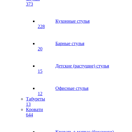
373
Кухонные стулья
228
Барные стулья
20
Детские (растущие) стулья
15
Офисные стулья
12
Табуреты
13
Кровати
644
Кровать + матрас (боксинги)