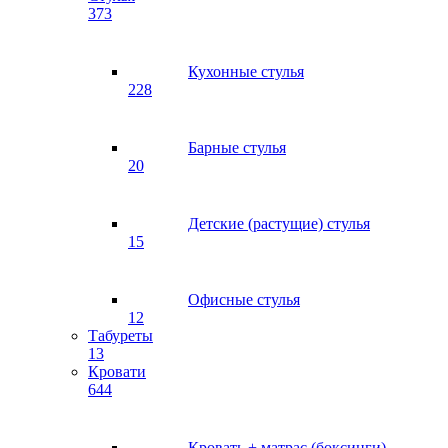
373
Кухонные стулья
228
Барные стулья
20
Детские (растущие) стулья
15
Офисные стулья
12
Табуреты
13
Кровати
644
Кровать + матрас (боксинги)