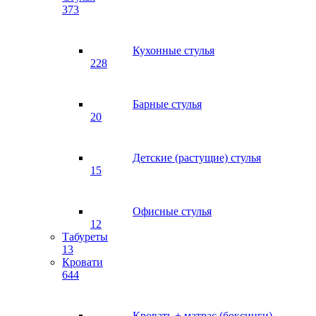
373
Кухонные стулья
228
Барные стулья
20
Детские (растущие) стулья
15
Офисные стулья
12
Табуреты
13
Кровати
644
Кровать + матрас (боксинги)