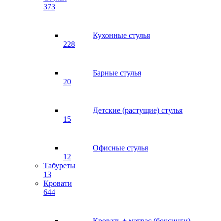
373
Кухонные стулья
228
Барные стулья
20
Детские (растущие) стулья
15
Офисные стулья
12
Табуреты
13
Кровати
644
Кровать + матрас (боксинги)