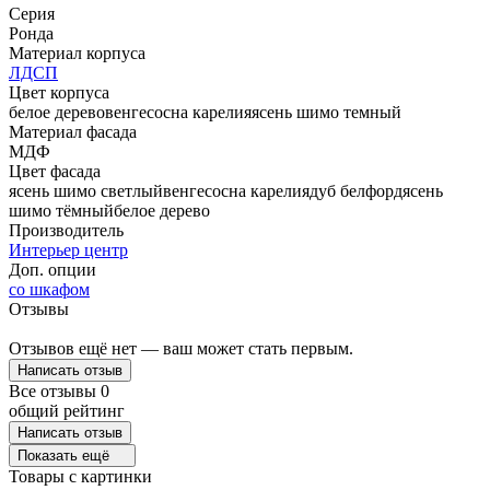
Серия
Ронда
Материал корпуса
ЛДСП
Цвет корпуса
белое дерево
венге
сосна карелия
ясень шимо темный
Материал фасада
МДФ
Цвет фасада
ясень шимо светлый
венге
сосна карелия
дуб белфорд
ясень
шимо тёмный
белое дерево
Производитель
Интерьер центр
Доп. опции
со шкафом
Отзывы
Отзывов ещё нет — ваш может стать первым.
Написать отзыв
Все отзывы
0
общий рейтинг
Написать отзыв
Показать ещё
Товары с картинки