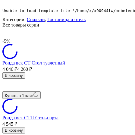
Unable to load template file '/home/x/x90944lw/mebelveb
Категории:
Спальни
,
Гостиница и отель
Все товары серии
-5%
Ронда век СТ Стол туалетный
4 046
₽
4 260
₽
В корзину
Купить в 1 клик
Ронда век СТП Стол-парта
4 545
₽
В корзину