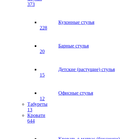
373
Кухонные стулья
228
Барные стулья
20
Детские (растущие) стулья
15
Офисные стулья
12
Табуреты
13
Кровати
644
Кровать + матрас (боксинги)